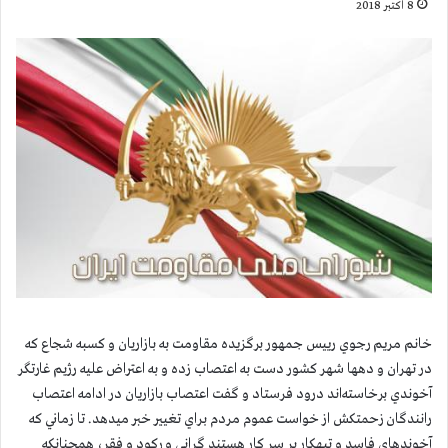
8 اکتبر 2018
خانم مريم رجوي رييس جمهور برگزيده مقاومت به بازاریان و كسبه شجاع که
در تهران و دهها شهر كشور دست به اعتصاب زده و به ‌اعتراض علیه رژیم غارتگر
آخوندي برخاسته‌اند درود فرستاد و گفت اعتصاب بازاريان در ادامه اعتصاب
رانندگان زحمتكش از خواست عموم مردم براي تغيير خبر ميدهد. تا زماني كه
آخوندهاي فاسد و تبهكار بر سر كار هستند گرانی و رکود و فقر، همچنانكه