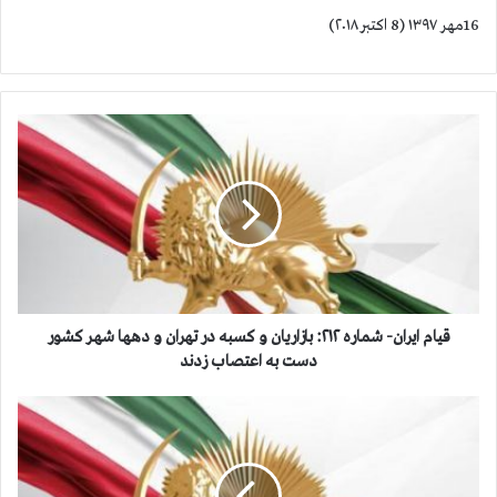
16مهر ۱۳۹۷ (8 اکتبر ۲۰۱۸)
ق
ی
ا
م
ا
ی
ر
ا
ن
-
قیام ایران- شماره ۲۱۲: بازاريان و كسبه در تهران و دهها شهر كشور
ش
دست به اعتصاب زدند
م
ا
ا
ر
ط
ه
ل
۲
ا