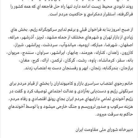
روند نابودي محيط زيست ادامه دارد تنها راه‌ حل فاجعه اي كه همه كشور را
فراگرفته، استقرار دمكراسي و حاكميت مردم است.
از صبح امروز بنا به فراخوان قبلي و برغم تدابير سركوبگرانه رژيم، بخش هاي
زيادي از بازار تهران و شهرهاي مختلف از جمله مشهد، تبريز، آذرشهر، مراغه،
اصفهان، شهرضا، مباركه، اروميه، مياندوآب، سردشت، پيرانشهر، شيراز،
كازرون، زاهدان، كنارك، هيرمند، چابهار، ايرانشهر، سراوان، سنندج، مريوان،
بانه، سقز، كرمانشاه، پاوه، رشت، گرگان، تركمن، اراك، كرج، مغان،
برازجان، بندرگنابه، زنجان، ابهر و رفسنجان دست به اعتصاب زدند.
خانم رجوي اعتصاب سراسری بازار و کامیونداران را بخشي از قیام مردم برای
سرنگونی رژیم و دست‌یابی به‌آزادی و عدالت اجتماعي توصيف كرد و گفت در
رژيم آخوندي تمامي داراييهاي مردم ايران بجاي رونق اقتصادي و رفاه مردم،
هزینه سرکوب و صدور تروریسم و جنگ خارجی ميشود و يا توسط آخوندهاي
حاكم به سرقت ميرود.
دبیرخانه شورای ملی مقاومت ایران