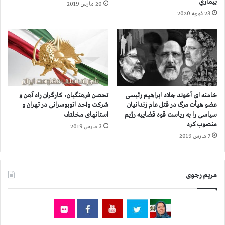
بيماري
20 مارس 2019
ن
ی
23 فوریه 2020
و
م
د
ق
ه
ا
ه
و
ا
م
ش
ت
ه
:
ر
ا
خامنه ای آخوند جلاد ابراهیم رئیسی
تحصن فرهنگیان، کارگران راه آهن و
ك
ع
عضو هیأت مرگ در قتل عام زندانیان
شرکت واحد اتوبوسرانی در تهران و
ش
ت
سیاسی را به ریاست قوه قضاییه رژیم ‌
استانهای مخلتف
و
منصوب کرد
ص
3 مارس 2019
ر
ا
7 مارس 2019
د
ب
س
س
ت
ر
مریم رجوی
ب
ا
ه
س
ا
ر
ع
ی
ت
ب