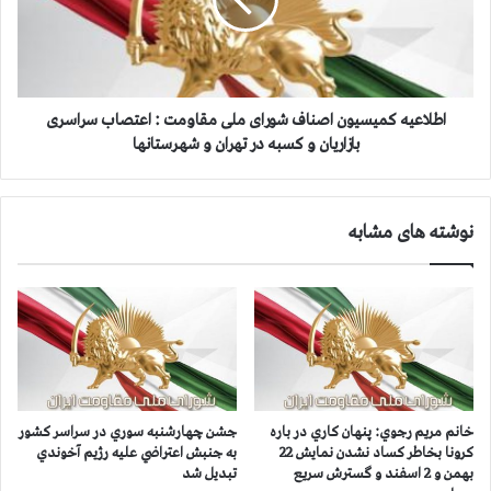
۱
ع
۲
ی
:
ه
ب
ک
ا
م
ز
ی
اطلاعیه کمیسیون اصناف شورای ملی مقاومت : اعتصاب سراسری
ا
س
بازاریان و کسبه در تهران و شهرستانها
ر
ی
ي
و
ا
ن
نوشته های مشابه
ن
ا
و
ص
ك
ن
س
ا
ب
ف
ه
ش
د
و
ر
ر
ت
ا
خانم مريم رجوي: پنهان كاري در باره
جشن چهارشنبه سوري در سراسر كشور
ه
ی
كرونا بخاطر كساد نشدن نمايش 22
به جنبش اعتراضي عليه رژيم آخوندي
ر
م
بهمن و 2 اسفند و گسترش سريع
تبديل شد
ا
ل