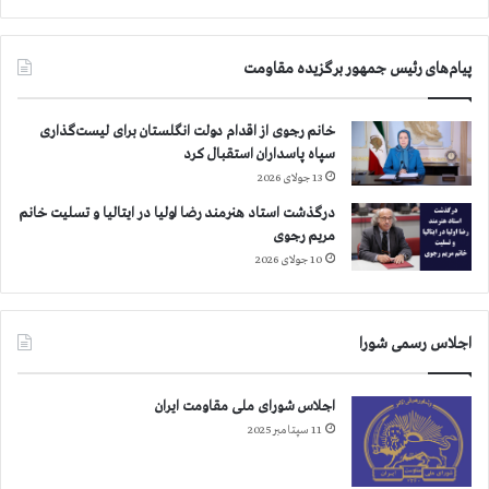
ص
ا
ا
ز
ب
ا
پیام‌های رئیس جمهور برگزیده مقاومت
ز
ر
د
ی
ن
ا
خانم رجوی از اقدام دولت انگلستان برای لیست‌گذاری
د
ن
سپاه پاسداران استقبال کرد
و
13 جولای 2026
ک
درگذشت استاد هنرمند رضا اولیا در ایتالیا و تسلیت خانم
س
مریم رجوی
ب
10 جولای 2026
ه
د
ر
ت
اجلاس رسمی شورا
ه
ر
ا
اجلاس شورای ملی مقاومت ایران
ن
11 سپتامبر 2025
و
ش