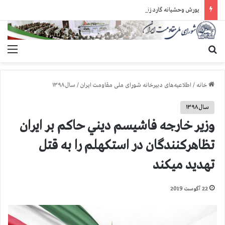
یورش وحشیانه گارد زندان اوین به سالن ۵ بند ۷ و ضرب و شتم زندانیان
جستجو برای
منو
خانه
/
اطلاعیه‌های دبیرخانه شورای ملی مقاومت ایران
/
سال ۱۳۹۸
سال ۱۳۹۸
وزير خارجه فاشيسم ديني حاكم بر ايران
تظاهركنندگان در استكهلم را به قتل
تهديد ميكند
22 آگوست 2019