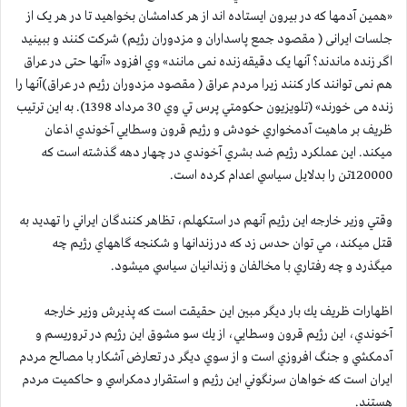
«همین آدمها که در بیرون ایستاده اند از هر کدامشان بخواهید تا در هر یک از
جلسات ایرانی ( مقصود جمع پاسداران و مزدوران رژيم) شرکت کنند و ببینید
اگر زنده ماندند؟ آنها یک دقیقه زنده نمی مانند» وي افزود «آنها حتی در عراق
هم نمی توانند کار کنند زیرا مردم عراق ( مقصود مزدوران رژيم در عراق)آنها را
زنده می خورند» (تلويزيون حكومتي پرس تي وي 30 مرداد 1398). به اين ترتيب
ظريف بر ماهيت آدمخواري خودش و رژيم قرون وسطايي آخوندي اذعان
ميكند. اين عملكرد رژيم ضد بشري آخوندي در چهار دهه گذشته است كه
120000تن را بدلايل سياسي اعدام كرده است.
وقتي وزير خارجه اين رژيم آنهم در استكهلم، تظاهر كنندگان ايراني را تهديد به
قتل ميكند، مي توان حدس زد كه در زندانها و شكنجه گاههاي رژيم چه
ميگذرد و چه رفتاري با مخالفان و زندانيان سياسي ميشود.
اظهارات ظريف يك بار ديگر مبين اين حقيقت است كه پذيرش وزير خارجه
آخوندي، اين رژيم قرون وسطايي، از يك سو مشوق اين رژيم در تروريسم و
آدمكشي و جنگ افروزي است و از سوي ديگر در تعارض آشكار با مصالح مردم
ايران است كه خواهان سرنگوني اين رژيم و استقرار دمكراسي و حاكميت مردم
هستند.