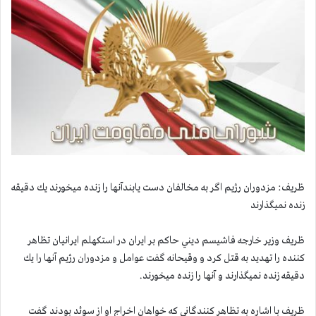
ظريف: مزدوران رژيم اگر به مخالفان دست يابندآنها را زنده ميخورند يك دقيقه
زنده نميگذارند
ظريف وزير خارجه فاشيسم ديني حاكم بر ايران در استكهلم ايرانيان تظاهر
كننده را تهديد به قتل كرد و وقيحانه گفت عوامل و مزدوران رژيم آنها را يك
دقيقه زنده نميگذارند و آنها را زنده ميخورند.
ظريف با اشاره به تظاهر كنندگاني كه خواهان اخراج او از سوئد بودند گفت