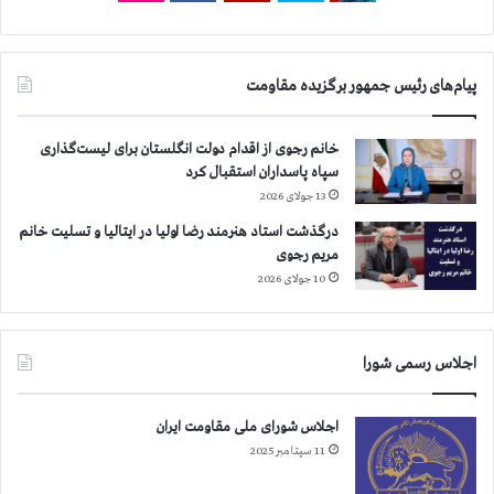
ن
ا
س
ن
ف
و
پیام‌های رئیس جمهور برگزیده مقاومت
ر
ا
ت
ص
ش
ف
خانم رجوی از اقدام دولت انگلستان برای لیست‌گذاری
و
ه
سپاه پاسداران استقبال کرد
ي
ا
13 جولای 2026
ق
ن
ب
درگذشت استاد هنرمند رضا اولیا در ایتالیا و تسلیت خانم
ه
مریم رجوی
ا
10 جولای 2026
د
ا
م
اجلاس رسمی شورا
ه
ن
ق
اجلاس شورای ملی مقاومت ایران
ض
11 سپتامبر 2025
و
ح