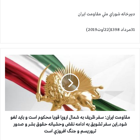
دبيرخانه شوراي ملي مقاومت ايران
31مرداد 1398(22اوت2019)
م
ق
ا
و
م
ت
ا
ي
ر
ا
مقاومت ايران: سفر ظريف به شمال اروپا قويا محكوم است و بايد لغو
ن
شود,اين سفر تشويق به ادامه نقض وحشيانه حقوق بشر و صدور
:
تروريسم و جنگ افروزي است
س