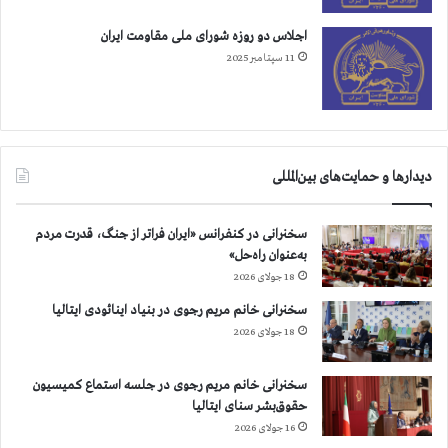
ش
ي
اجلاس دو روزه شورای ملی مقاومت ایران
ا
11 سپتامبر 2025
ن
ه
ح
ق
و
دیدارها و حمایت‌های بین‌المللی
ق
ب
ش
سخنرانی در کنفرانس «ایران فراتر از جنگ، قدرت مردم
ر
به‌عنوان راه‌حل»
و
18 جولای 2026
ص
د
سخنرانی خانم مریم رجوی در بنیاد اینائودی ایتالیا
و
18 جولای 2026
ر
ت
سخنرانی خانم مریم رجوی در جلسه استماع کمیسیون
ر
حقوق‌بشر سنای ایتالیا
و
ر
16 جولای 2026