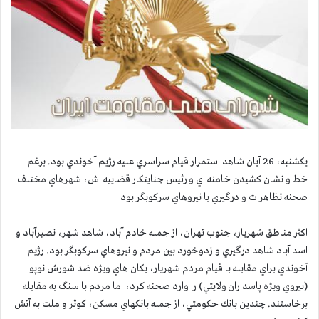
يكشنبه، 26 آيان شاهد استمرار قيام سراسري عليه رژيم آخوندي بود. برغم
خط و نشان كشيدن خامنه اي و رئيس جنايتكار قضاييه اش، شهرهاي مختلف
صحنه تظاهرات و درگيري با نيروهاي سركوبگر بود
اكثر مناطق شهريار، جنوب تهران، از جمله خادم آباد، شاهد شهر، نصیرآباد و
اسد آباد شاهد درگيري و زدوخورد بين مردم و نيروهاي سركوبگر بود. رژيم
آخوندي براي مقابله با قيام مردم شهريار، يكان هاي ويژه ضد شورش نوپو
(نيروي ويژه پاسداران ولايتي) را وارد صحنه كرد، اما مردم با سنگ به مقابله
برخاستند. چندين بانك حكومتي، از جمله بانكهاي مسكن، كوثر و ملت به آتش