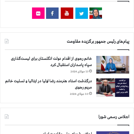
س
ش
ت
ه
م
ي
ر
د
د
د
م
ر
پیام‌های رئیس جمهور برگزیده مقاومت
ا
1
ف
0
ت
ش
خانم رجوی از اقدام دولت انگلستان برای لیست‌گذاری
ا
ه
سپاه پاسداران استقبال کرد
د
ر
13 جولای 2026
،
ش
درگذشت استاد هنرمند رضا اولیا در ایتالیا و تسلیت خانم
م
مریم رجوی
ا
10 جولای 2026
ر
ش
ه
اجلاس رسمی شورا
ي
د
ا