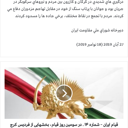
درگيري هاي شديدي در گرگان و كازرون بين مردم و نيروهاي سركوبگر در
جريان بود و جوانان با پرتاب سنگ از خود در مقابل تهاجم مزدوران دفاع مي
كردند. مردم با تجمع در نقاط مختلف، برخي جاده ها را مسدود كردند
دبيرخانه شوراي ملي مقاومت ايران
27 آبان 2019 (18 نوامبر 2019)
ق
ی
ا
م
ا
ی
ر
ا
ن
–
قیام ایران – شماره ۱۴ . در سومین روز قیام، بخشهایی از فردیس کرج