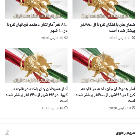
م
س
،
ت
ب
ر
خ
ش
شمار جان‌ باختگان کرونا از ۸۸۰۰نفر
۸۲۰۰ نفر آمار تکان دهنده قربانیان کرونا
ش
ق
بیشتر شده است
در ۲۰۰ شهر
ه
ي
21 مارس 2020
20 مارس 2020
ا
ا
ی
م
ی
ب
ا
ه
ز
1
ف
0
ر
7
د
ش
آمار هموطنان جان‌ باخته در فاجعه
آمار هموطنان جان باخته در فاجعه
ی
ه
کرونا در ۱۹۹شهر از ۷۰۰۰نفر بیشتر شده
کرونا در ۱۹۶ شهر از ۶۴۰۰ نفر بیشتر شده
س
ر
است
است
ک
و
19 مارس 2020
18 مارس 2020
ر
ث
ج
ب
ب
ت
ه‌
6
مریم رجوی
د
1