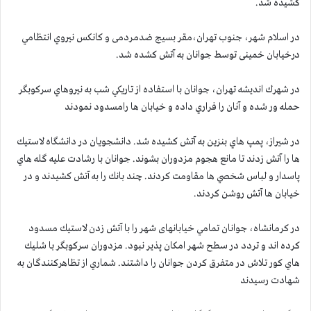
كشيده شد.
در اسلام شهر، جنوب تهران،مقر بسیج ضدمردمی و کانکس نيروي انتظامي
درخیابان خمینی توسط جوانان به آتش كشده شد.
در شهرك انديشه تهران، جوانان با استفاده از تاريكي شب به نيروهاي سركوبگر
حمله ور شده و آنان را فراري داده و خيابان ها رامسدود نمودند
در شيراز، پمپ هاي بنزين به آتش كشيده شد. دانشجويان در دانشگاه لاستيك
ها را آتش زدند تا مانع هجوم مزدوران بشوند. جوانان با رشادت عليه گله هاي
پاسدار و لباس شخصي ها مقاومت كردند. چند بانك را به آتش كشيدند و در
خيابان ها آتش روشن كردند.
در كرمانشاه، جوانان تمامي خیابانهای شهر را با آتش زدن لاستيك مسدود
كرده اند و تردد در سطح شهر امكان پذير نبود. مزدوران سركوبگر با شليك
هاي كور تلاش در متفرق كردن جوانان را داشتند. شماري از تظاهركنندگان به
شهادت رسيدند