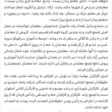
متوقف کنید»، «جای معلم زندان نیست، پاسخ مطالبه گری زندان نیست».
معترضان در برخي از شهرها مانند رشت، اراك، اردبيل و لنگرود شعار ميدادند
«پيام هر معلم مرگ بر ستمگر، چه شاه باشه چه رهبر»، «درود بر رجوي» و
«معلم بيدار است از شاه و شيخ بيزار است».
در سنندج بدلیل تعداد زیاد مأموران ضدشورش، معلمان نتوانستند در محل
اصلی تجمع کنند و به چندین گروه کوچکتر تقسیم شدند. گروهی از معلمان
که در خیابان طالقانی مستقر شده بودند، توسط مأموران سرکوبگر مورد
ضرب و شتم قرار گرفتند و معلمان با شعار «نیروی انتظامی، داعش ما
شمایید» با آنها مقابله کردند. معلمان سنندج در تظاهرات خود شعار «زندانی
سیاسی آزاد باید گردد» سر دادند. در همدان مأموران حراست اداره آموزش و
پروش مانع تجمع معلمان در مقابل این اداره شدند، اما معلمان تجمعشان را
در خیابان برگزار کردند.
امروز کارگران بهشت زهرا در تهران در اعتراض به پرداخت نشدن هفت ماه
حقوقشان تجمع اعتراضی برگزار کردند و غارت شدگان شرکت رامک خودرو در
تهران، کارگران شهرداری در بندر موسوم به خمینی و کارگران کاشی اصفهان
دست به تجمع زدند. کارگران و کارکنان خط و ابنیه فنی راه آهن کرمان که از روز
گذشته در اعتراض به پائین بودن حقوقشان اعتصاب کرده بودند به اعتصاب
خود ادامه دادند.