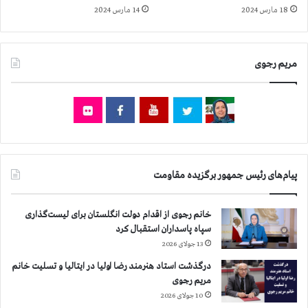
ش
ق
18 مارس 2024
14 مارس 2024
ن
ز
ب
ل
ه
ح
۱
مریم رجوی
ص
۸
ا
ا
ر
ر
و
د
ا
ي
ع
ب
ت
ه
ر
پیام‌های رئیس جمهور برگزیده مقاومت
ش
ا
ت
ض
خ
خانم رجوی از اقدام دولت انگلستان برای لیست‌گذاری
ا
سپاه پاسداران استقبال کرد
ن
13 جولای 2026
و
ا
درگذشت استاد هنرمند رضا اولیا در ایتالیا و تسلیت خانم
د
مریم رجوی
ه
10 جولای 2026