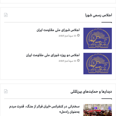
ه
ا
ي
اجلاس رسمی شورا
خ
ش
م
اجلاس شورای ملی مقاومت ایران
گ
11 سپتامبر 2025
ي
ن
ي
و
اجلاس دو روزه شورای ملی مقاومت ایران
ر
11 سپتامبر 2025
ش
ن
ي
ر
و
دیدارها و حمایت‌های بین‌المللی
ه
ا
ي
سخنرانی در کنفرانس «ایران فراتر از جنگ، قدرت مردم
س
به‌عنوان راه‌حل»
ر