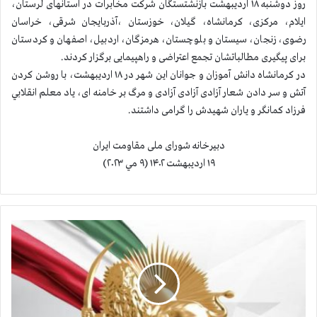
روز دوشنبه ۱۸ اردیبهشت بازنشتستگان شرکت مخابرات در استانهای لرستان،
ایلام، مرکزی، کرمانشاه، گیلان، خوزستان ،آذربایجان شرقی، خراسان
رضوی، زنجان، سیستان و بلوچستان، هرمزگان، اردبیل، اصفهان و کردستان
برای پیگیری مطالباتشان تجمع اعتراضی و راهپیمایی برگزار کردند.
در کرمانشاه دانش آموزان و جوانان این شهر در ۱۸ اردیبهشت، با روشن کردن
آتش و سر دادن شعار آزادی آزادی آزادی و مرگ بر خامنه ای، یاد معلم انقلابي
فرزاد کمانگر و یاران شهیدش را گرامی داشتند.
دبیرخانه شورای ملی مقاومت ایران
۱۹ اردیبهشت ۱۴۰۲ (۹ مي ۲۰۲۳)
ا
ع
د
ا
م
ج
ن