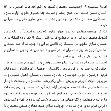
امروز سه‌شنبه ۱۹ اردیبهشت معلمان کشور به رغم اقدامات امنیتی، در ۱۳
استان کشور دست به تجمع زدند و نسبت به تضييع حقوق اوليه شان،
دستگيري معلمان، عدم رتبه‌بندی و عدم همسان‌سازی حقوق ها اعتراض
كردند.
اعتراض جامعه معلمان به عدم اجرای قانون رتبه‌بندی و تبدیل آن از یک عامل
تشویق معلمان به ابزاری برای مطیع کردن آنان، بیش از یک دهه انتظار برای
همسان‌سازی حقوق بازنشستگان، ناامنی روانی و تهدید سلامت جسمی
دانش‌آموزان به ویژه دختران دانش‌آموز و همچنین تداوم پرونده‌سازی و
فشارهای امنیتی بر فعالین صنفی است.
تجمعات معلمان در تهران در برابر مجلس ارتجاع و در شهرهای رشت، اردبیل،
جلفا، تربت حیدریه، اراک، قزوین، تاکستان، اصفهان، کرمانشاه، اسلام آباد
غرب، هرسین، اهواز، خوزستان، آبدانان، سنندج، همدان، اهواز، شوش و …
در برابر ادارات آموزش و پروش استان برگزار شد. معلمان در تجمعات خود از
جمله شعار می‌دادند: «معلم زندانی آزاد باید گردد»، «معلم می‌میرد، ذلت
نمی‌پذیرد»، «حمله شیمیایی، محکوم باید گردد» و «وعده وعید کافیه سفره
ما خالیه». معلمان پلاکاردهایی در دست داشتند که بر روی آنها نوشته بود:
«گرانی تورم بلای جان مردم»، «پرونده سازی علیه فعالان صنفی معلمان را