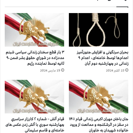
م
ا
ل
ن
ه
ه
د
د
و
ر
ه
ز
م
ن
و
د
بحران سرنگونی و افزایش جنون‌آمیز
۳ بار قطع سخنان زندانی سیاسی شبنم
ط
ا
اعدام‌ها توسط خامنه‌ای، اعدام ۹
مددزاده در شوراي حقوق بشر ضمن ۹۰
ن
ن‌
زندانی در چهارشنبه دوم آبان
ثانيه توسط نماينده رژيم
ب
ه
23 اکتبر 2024
19 مارس 2024
ل
ا
و
ی
چ
گ
د
و
ر
ه
ر
ر
و
د
ز
ش
جان باختن مهران اکرمی زندانی قیام ۱۴۰۱
قیام آتش – شماره ۲ كارزار سراسري
د
ت
در سقز در اثرشکنجه و ممانعت از ورود
چهارشنبه سوري با آتش زدن عکس های
و
و
خانواده‌ شهیدان به خاوران
خامنه‌ای و قاسم سلیمانی