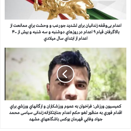
ب
ی‌
و
ق
ف
اعدام بی‌وقفه زندانیان برای تشدید جو رعب و وحشت براي ممانعت از
ه
بالاگرفتن قیام ۹ اعدام در روزهاي دوشنبه و سه شنبه و بيش از ۴۰۰
ز
اعدام از ابتداي سال ميلادي
ن
د
ک
ا
م
ن
ی
ی
س
ا
ی
ن
و
ب
ن
ر
و
ا
ر
ی
ز
کمیسیون ورزش: فراخوان به عموم ورزشكاران و ارگانهاي ورزشي براي
ت
ش
اقدام فوري به منظور لغو حكم اعدام جنايتكارانه زندانی سیاسی محمد
ش
:
جواد وفايي قهرمان بوكس باشگاههاي مشهد
د
ف
ی
ر