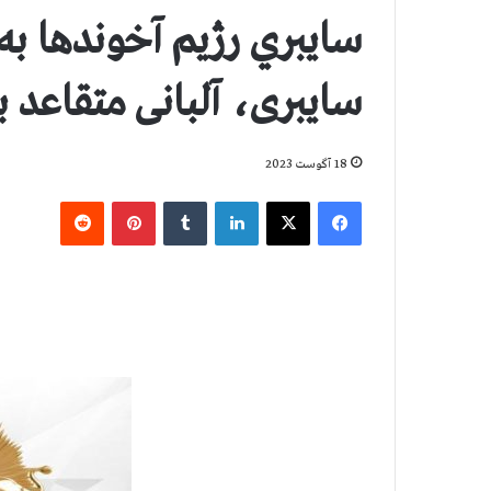
سايبري رژيم آخوندها به 
سایبری، آلبانی متقاعد ب
18 آگوست 2023
فیس بوک
X
لینکدین
‫تامبلر
‫پین‌ترست
‫رددیت