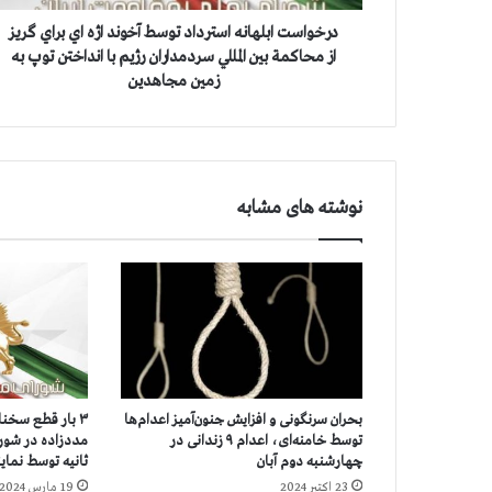
ب
ل
درخواست ابلهانه استرداد توسط آخوند اژه اي براي گريز
ه
از محاكمة بين المللي سردمداران رژيم با انداختن توپ به
ا
زمين مجاهدين
ن
ه
ا
س
ت
نوشته های مشابه
ر
د
ا
د
ت
و
س
ط
آ
بحران سرنگونی و افزایش جنون‌آمیز اعدام‌ها
۳ بار قطع سخن
خ
توسط خامنه‌ای، اعدام ۹ زندانی در
و
چهارشنبه دوم آبان
ثانيه توسط نماي
ن
23 اکتبر 2024
19 مارس 2024
د