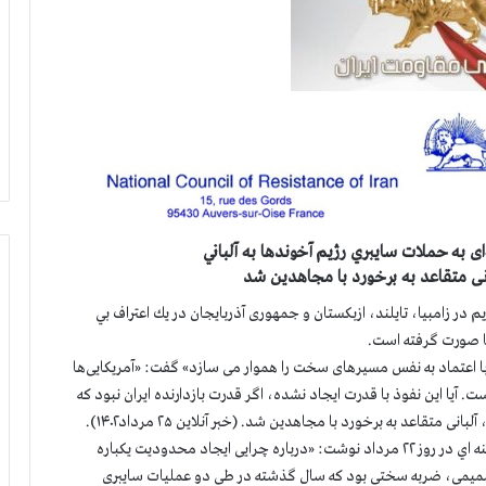
‌ای به حملات سايبري رژيم آخوندها به آلباني
نی متقاعد به برخورد با مجاهدین ‌شد
م در زامبيا، تايلند، ازبكستان و جمهوری آذربایجان در يك اعتراف بي
ها صورت گرفته است.
يش از «ديپلماسي پويا و متوازن» رئيسي جلاد ۶۷ كه «با اعتماد به نفس مسیرهای سخت را هموار می سازد» گفت: «آمریکایی‌ها
 آیا این نفوذ با قدرت ایجاد نشده، اگر قدرت بازدارنده ایران ‌نبود که
تقاعد به برخورد با مجاهدین ‌شد. (خبر آنلاين ۲۵ مرداد۱۴۰۲).
پيش از اين نيز روزنامه فرهيختگان متعلق به ولايتي مشاور خامنه اي در روز ۲۲ مرداد نوشت: «درباره چرایی ایجاد محدودیت یکباره
 تصمیمی، ضربه سختی بود که سال گذشته در طی دو عملیات سایبری