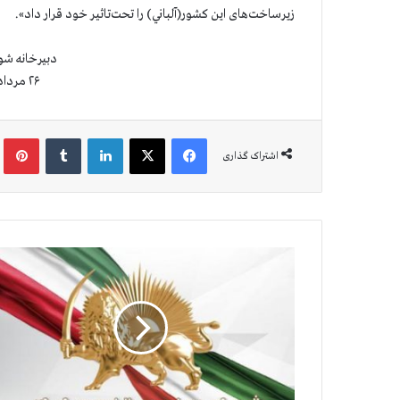
زیرساخت‌های این کشور(آلباني) را تحت‌تاثیر خود قرار داد».
دبیرخانه شو
۲۶ مرداد ۱۴۰۲ (۱۷ اوت ۲۰۲۳)
فیس بوک
X
لینکدین
‫تامبلر
‫پین
اشتراک گذاری
د
ر
خ
و
ا
س
ت
ا