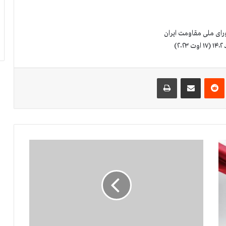
رای ملی مقاومت ایران
‌ترست
‫رددیت
اشتراک گذاری از طریق ایمیل
چاپ
۵
۶
ا
ع
د
ا
م
ج