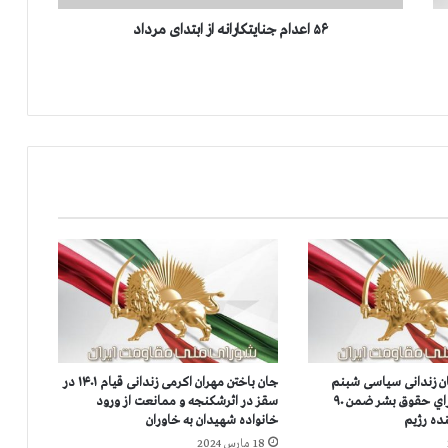
ن
ا
۵۶ اعدام جنایتکارانه از ابتدای مرداد
ی
ت
ک
ا
ر
ا
ن
ه
ا
ز
ا
ب
ت
د
ا
ی
ان زندانی سیاسی شبنم
جان باختن مهران اکرمی زندانی قیام ۱۴۰۱ در
م
مددزاده در شوراي حقوق بشر ضمن ۹۰
سقز در اثرشکنجه و ممانعت از ورود
ر
نده رژيم
خانواده‌ شهیدان به خاوران
د
18 مارس 2024
ا