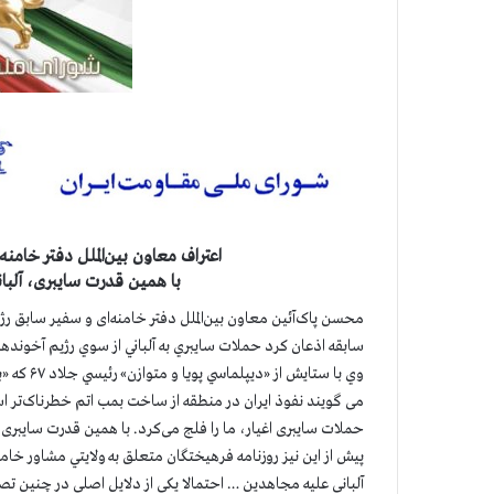
اعتراف معاون بین‌الملل دفتر خامنه
با همین قدرت سایبری، آلبا
محسن پاک‌آئین معاون بین‌الملل دفتر خامنه‌ای و سفیر سابق رژی
سابقه اذعان كرد حملات سايبري به آلباني از سوي رژيم آخوند
وي با ستا
می گویند نفوذ ایران ‌در منطقه از ساخت بمب اتم خطرناک‌تر است.
حملات سایبری اغیار، ما را فلج می‌کرد. با همین قدرت سایبری، آلبانی م
آلبانی علیه مجاهدين … احتمالا یکی از دلایل اصلی در چنین